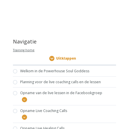
Navigatie
Training home
Uitklappen
Welkom in de Powerhouse Soul Goddess
Planning voor de live coaching calls en de lessen
Opname van de live lessen in de Facebookgroep
Opname Live Coaching Calls
Les 1
Les 2
Opname Live Healing Calls
Les 3: De Pathway of Challenge