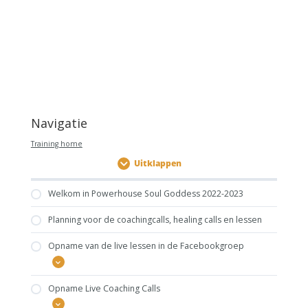
Navigatie
Training home
Uitklappen
Welkom in Powerhouse Soul Goddess 2022-2023
Planning voor de coachingcalls, healing calls en lessen
Opname van de live lessen in de Facebookgroep
Opname Live Coaching Calls
Kick-off Call