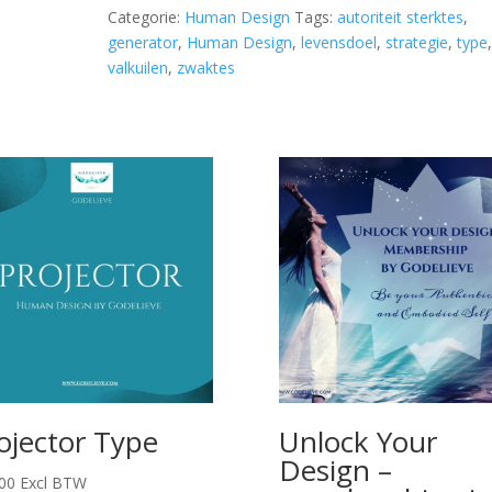
Categorie:
Human Design
Tags:
autoriteit sterktes
,
generator
,
Human Design
,
levensdoel
,
strategie
,
type
valkuilen
,
zwaktes
ojector Type
Unlock Your
Design –
00
Excl BTW