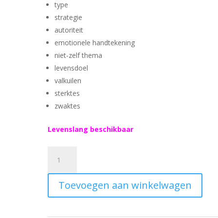
type
strategie
autoriteit
emotionele handtekening
niet-zelf thema
levensdoel
valkuilen
sterktes
zwaktes
Levenslang beschikbaar
Pure
Generator
Type
Toevoegen aan winkelwagen
aantal