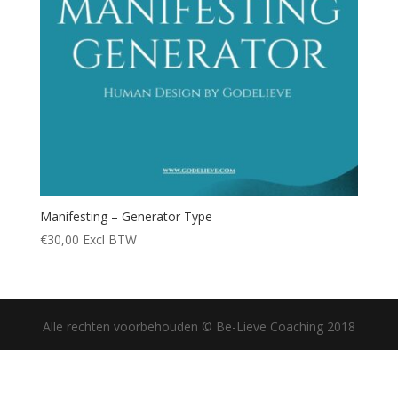
Manifesting – Generator Type
€
30,00
Excl BTW
Alle rechten voorbehouden © Be-Lieve Coaching 2018