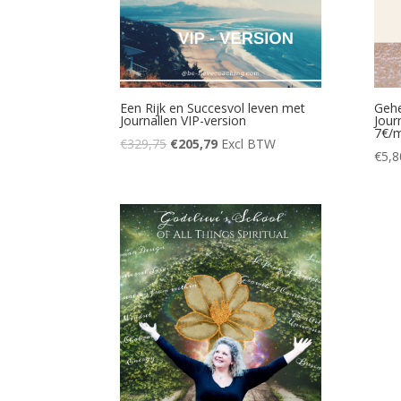
Een Rijk en Succesvol leven met
Geh
Journallen VIP-version
Jour
7€/
€
329,75
€
205,79
Excl BTW
€
5,8