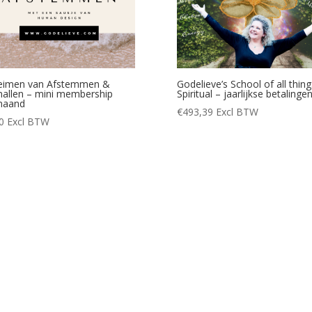
eimen van Afstemmen &
Godelieve’s School of all thing
nallen – mini membership
Spiritual – jaarlijkse betalinge
maand
€
493,39
Excl BTW
0
Excl BTW