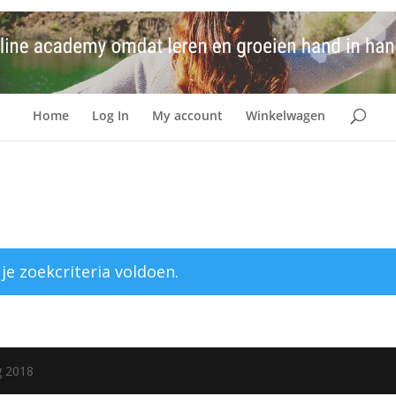
Home
Log In
My account
Winkelwagen
e zoekcriteria voldoen.
g 2018