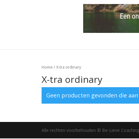
Home
/ X-tra ordinary
X-tra ordinary
Geen producten gevonden die aan j
Alle rechten voorbehouden © Be-Lieve Coachin