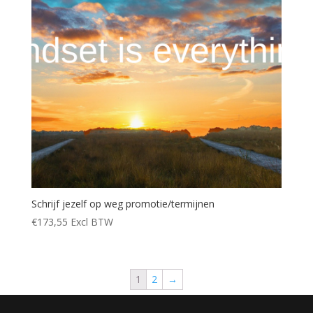
Schrijf jezelf op weg promotie/termijnen
€
173,55
Excl BTW
1
2
→